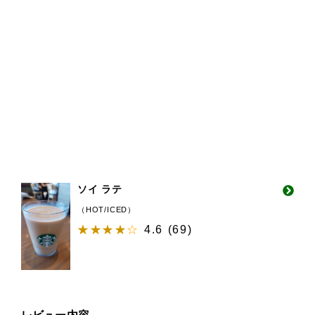
ソイ ラテ
（HOT/ICED）
4.6
(
69
)