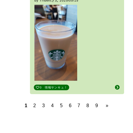
by Tridentさん
2025/05/15
0
情報サンキュ！
1
2
3
4
5
6
7
8
9
»