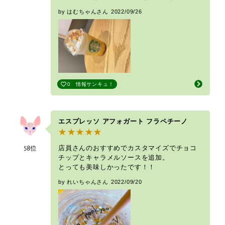
by はむちゃんさん
2022/09/26
0
情報サンキュ！
エスプレッソ アフォガート フラペチーノ
店員さんのおすすめでカスタマイズでチョコ
チップとキャラメルソースを追加。
とっても美味しかったです！！
by れいちゃんさん
2022/09/20