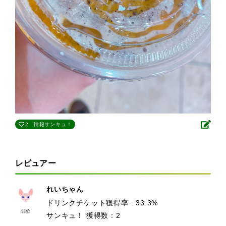
2
情報サンキュ！
レビュアー
れいちゃん
ドリンクチケット獲得率 : 33.3%
サンキュ！ 獲得数 : 2