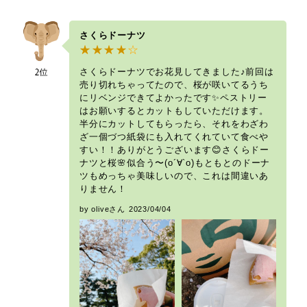
さくらドーナツ
さくらドーナツでお花見してきました♪前回は
売り切れちゃってたので、桜が咲いてるうち
にリベンジできてよかったです✨ペストリー
はお願いするとカットもしていただけます。
半分にカットしてもらったら、それをわざわ
ざ一個づつ紙袋にも入れてくれていて食べや
すい！！ありがとうございます😊さくらドー
ナツと桜🌸似合う〜(о´∀`о)もともとのドーナ
ツもめっちゃ美味しいので、これは間違いあ
りません！
by oliveさん
2023/04/04