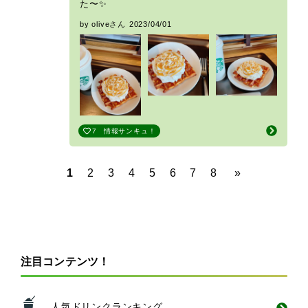
た〜✨
by oliveさん
2023/04/01
7
情報サンキュ！
1
2
3
4
5
6
7
8
»
注目コンテンツ！
人気ドリンクランキング