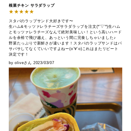
根菜チキン サラダラップ
スタバのラップサンド大好きです〜
生ハム&モッツァレラチーズサラダラップを注文(*'▽'*)生ハム
とモッツァレラチーズなんて絶対美味しい！という高いハード
ルを余裕で飛び越え、あっという間に完食しちゃいました♪
野菜たっぷりで新鮮さが違います！スタバのラップサンドはパ
サパサしてなくていいですよねー(о´∀`о)これはまたリピート
決定です！
by oliveさん
2023/03/07