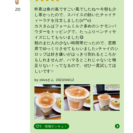
昨夜は春の嵐ですごい風でしたね〜今朝も少
し寒かったので、スパイスの効いたチャイテ
ィーラテを注文しました(o^^o)
カスタムはフォームミルク多めのシナモンパ
ウダーをトッピングで。たっぷりベンティサ
イズにしてもらいました😋
朝のまだ人の少ない時間帯だったので、窓際
席でゆっくりさせてもらいました♪チャイのシ
ロップは好き嫌いがはっきり別れるところか
もしれませんが、ハマるとこれじゃないと物
足りない！ってなるので、ぜひ一度試してほ
しいです✨
by oliveさん
2023/04/12
5
情報サンキュ！