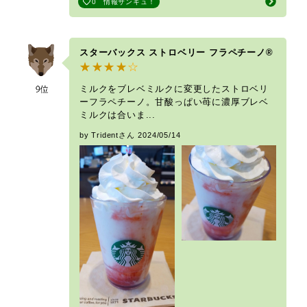
0
情報サンキュ！
スターバックス ストロベリー フラペチーノ®
ミルクをブレベミルクに変更したストロベリ
ーフラペチーノ。甘酸っぱい苺に濃厚ブレベ
ミルクは合いま...
by Tridentさん
2024/05/14