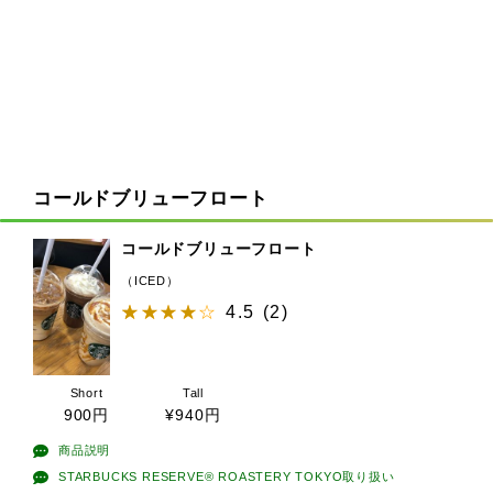
コールドブリューフロート
コールドブリューフロート
（ICED）
4.5
(
2
)
Short
Tall
900
円
¥940
円
商品説明
STARBUCKS RESERVE® ROASTERY TOKYO取り扱い