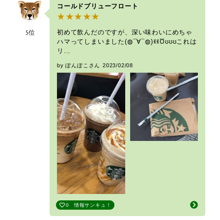
コールドブリューフロート
初めて飲んだのですが、深い味わいにめちゃ
ハマってしまいました(◍¯∀¯◍)ꉂꉂƱʊʊʊこれは
リ...
by ぽんぽこさん
2023/02/08
0
情報サンキュ！