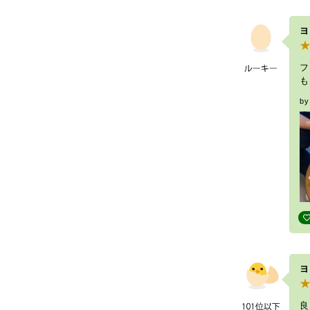
ヨ
フ
も
b
ヨ
良