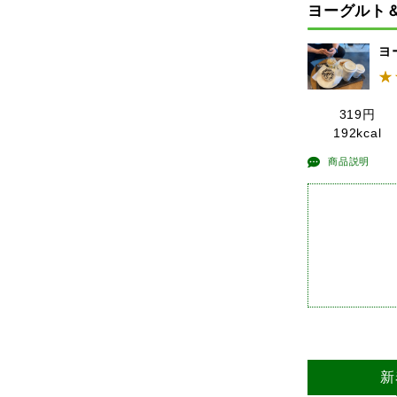
ヨーグルト
ヨ
319
円
192kcal
商品説明
新