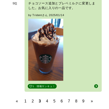
チョコソース追加とブレベミルクに変更しま
した。お気に入りの一品です。
by Tridentさん
2025/01/14
1
情報サンキュ！
«
1
2
3
4
5
6
7
8
9
»